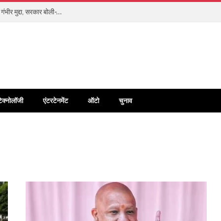
भारतीय नियमों के आगे झुका मेटा? बाल शोषण और डीपफेक को माना गंभीर मुद्दा, सरकार बोली- US के कानून नहीं चलेंगे
टेक्नोलॉजी
एंटरटेनमेंट
ऑटो
चुनाव