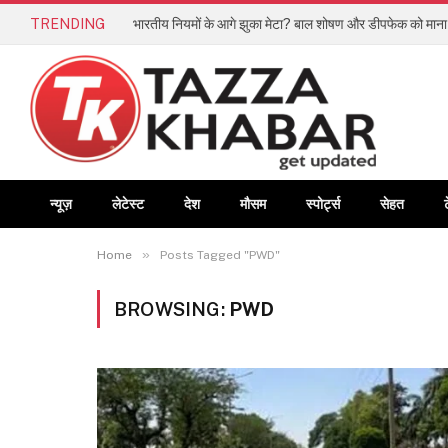
TRENDING
न्यूज़
लेटेस्ट
देश
मौसम
स्पोर्ट्स
सेहत
»
Home
Posts Tagged "PWD"
BROWSING:
PWD