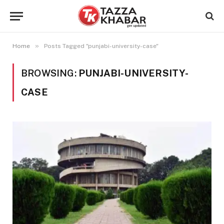
»
Home
Posts Tagged "punjabi-university-case"
BROWSING:
PUNJABI-UNIVERSITY-
CASE