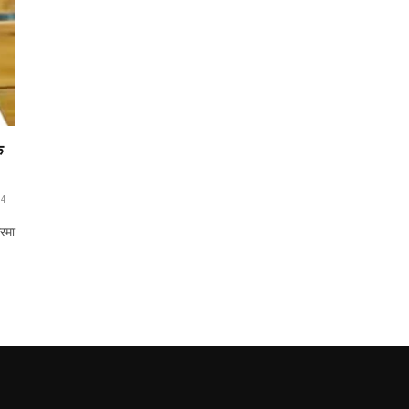
े
4
रमा