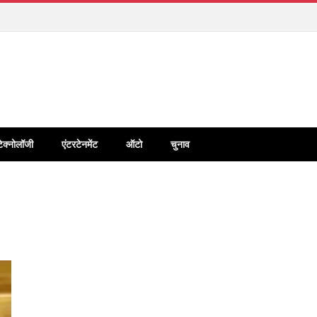
टेक्नोलॉजी
एंटरटेनमेंट
ऑटो
चुनाव