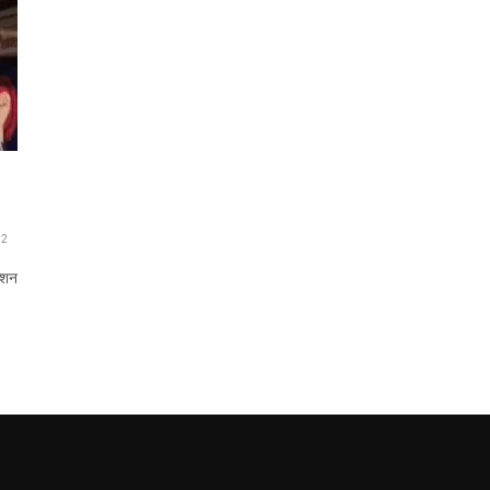
2
क्शन