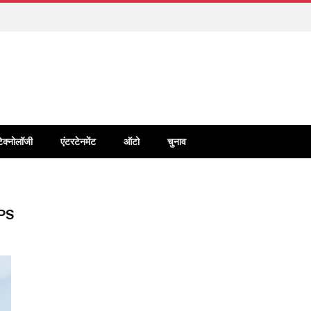
टेक्नोलॉजी
एंटरटेनमेंट
ऑटो
चुनाव
PS