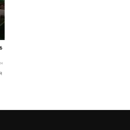
 6
14
ने