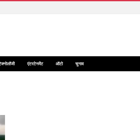
टेक्नोलॉजी
एंटरटेनमेंट
ऑटो
चुनाव