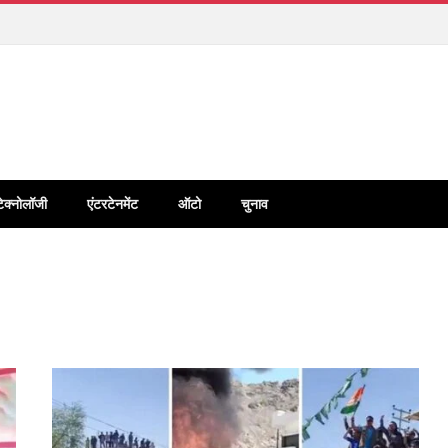
टेक्नोलॉजी
एंटरटेनमेंट
ऑटो
चुनाव