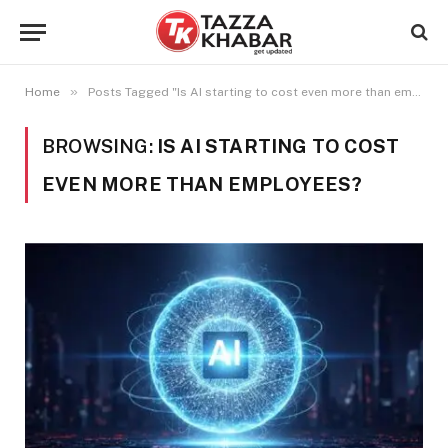
»
Home
Posts Tagged "Is AI starting to cost even more than employees?"
BROWSING:
IS AI STARTING TO COST
EVEN MORE THAN EMPLOYEES?