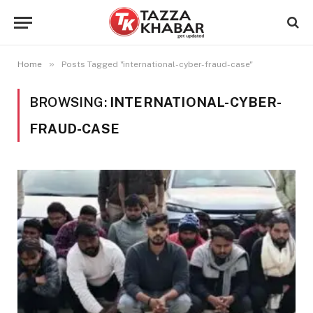
»
Home
Posts Tagged "international-cyber-fraud-case"
BROWSING:
INTERNATIONAL-CYBER-
FRAUD-CASE