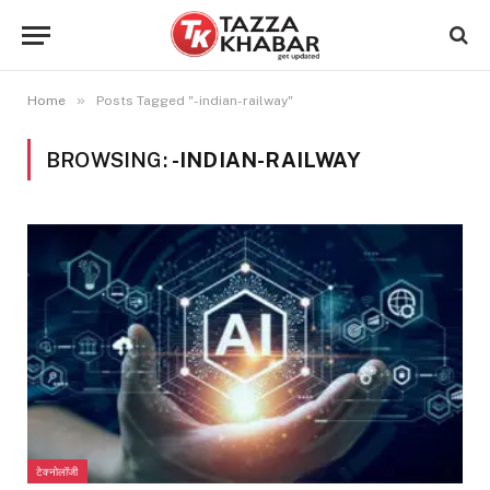
»
Home
Posts Tagged "-indian-railway"
BROWSING:
-INDIAN-RAILWAY
टेक्नोलॉजी