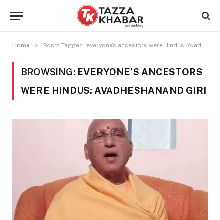
»
Home
Posts Tagged "everyone’s ancestors were Hindus: Avadheshanand Giri"
BROWSING:
EVERYONE’S ANCESTORS
WERE HINDUS: AVADHESHANAND GIRI