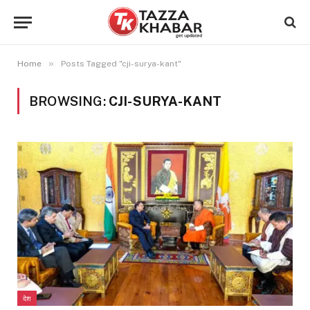
»
Home
Posts Tagged "cji-surya-kant"
BROWSING:
CJI-SURYA-KANT
देश