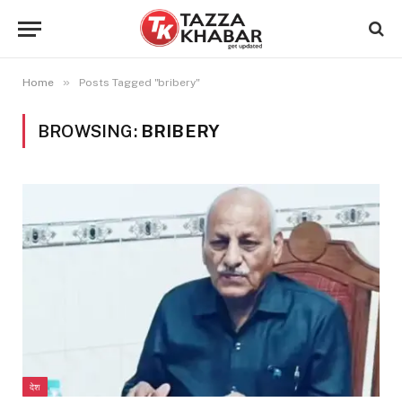
»
Home
Posts Tagged "bribery"
BROWSING:
BRIBERY
देश