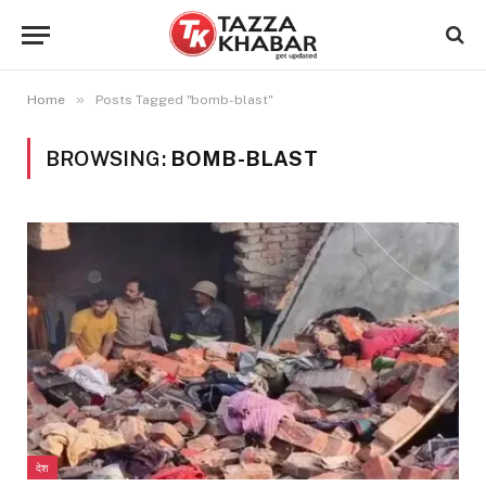
»
Home
Posts Tagged "bomb-blast"
BROWSING:
BOMB-BLAST
देश