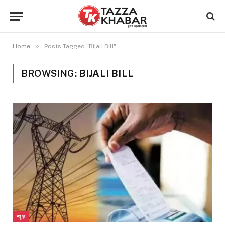
»
Home
Posts Tagged "Bijali Bill"
BROWSING:
BIJALI BILL
न्यूज़