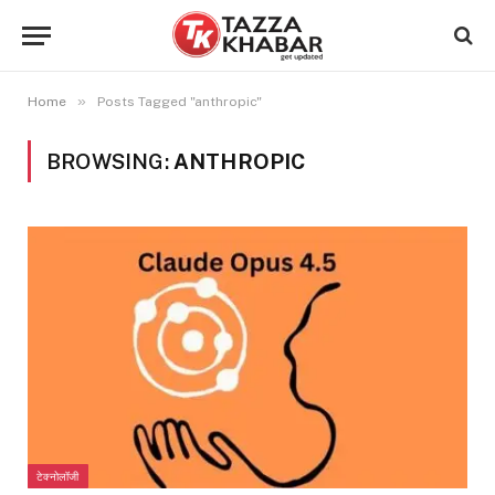
»
Home
Posts Tagged "anthropic"
BROWSING:
ANTHROPIC
टेक्नोलॉजी