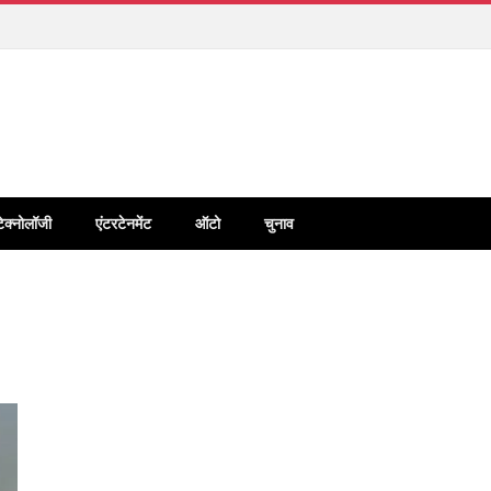
टेक्नोलॉजी
एंटरटेनमेंट
ऑटो
चुनाव