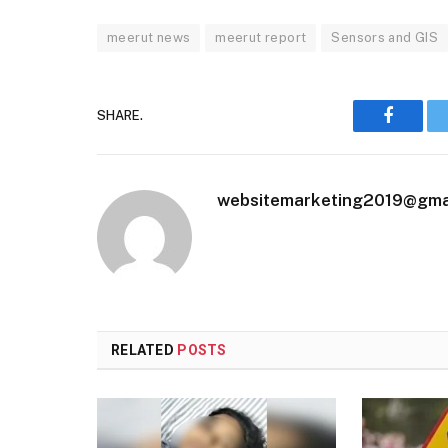
meerut news
meerut report
Sensors and GIS
SHARE.
Faceboo
websitemarketing2019@gma
RELATED
POSTS