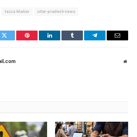
tazza khabar
uttar-pradesh news
k
Twitter
Pinterest
LinkedIn
Tumblr
Telegram
Email
il.com
Websi