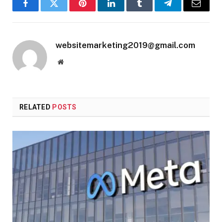
Facebook
Twitter
Pinterest
LinkedIn
Tumblr
Telegram
Email
websitemarketing2019@gmail.com
Website
RELATED
POSTS