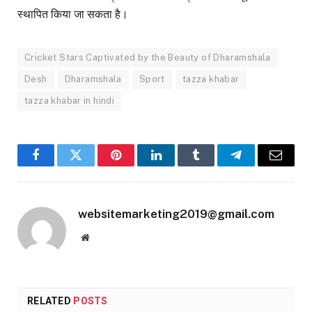
स्थापित किया जा सकता है।
Cricket Stars Captivated by the Beauty of Dharamshala
Desh
Dharamshala
Sport
tazza khabar
tazza khabar in hindi
Facebook
Twitter
Pinterest
LinkedIn
Tumblr
Telegram
Email
websitemarketing2019@gmail.com
Website
RELATED
POSTS