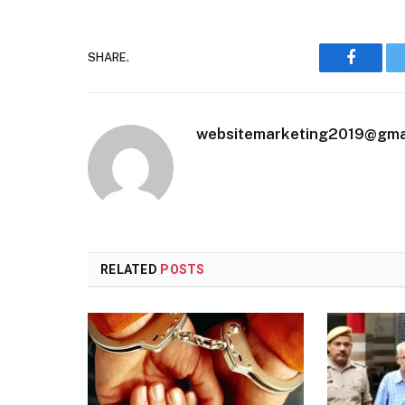
SHARE.
Faceboo
websitemarketing2019@gma
RELATED
POSTS