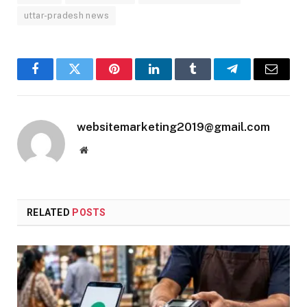
uttar-pradesh news
Facebook
Twitter
Pinterest
LinkedIn
Tumblr
Telegram
Email
websitemarketing2019@gmail.com
Website
RELATED
POSTS