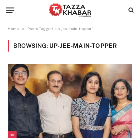
»
Home
Posts Tagged "up-jee-main-topper"
BROWSING:
UP-JEE-MAIN-TOPPER
देश