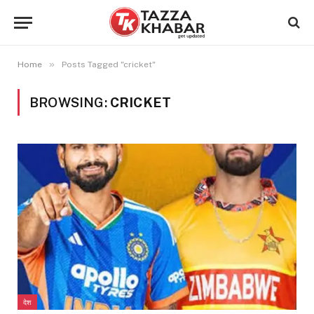
»
Home
Posts Tagged "cricket"
BROWSING:
CRICKET
देश