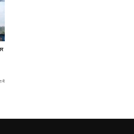
वर
 में