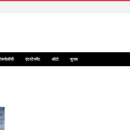
टेक्नोलॉजी
एंटरटेनमेंट
ऑटो
चुनाव