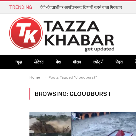
TRENDING
देवी-देवताओं पर आपत्तिजनक टिप्पणी करने वाला गिरफ्तार
न्यूज़
लेटेस्ट
देश
मौसम
स्पोर्ट्स
सेहत
»
Home
Posts Tagged "cloudburst"
BROWSING:
CLOUDBURST