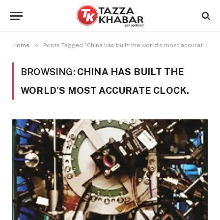
»
Home
Posts Tagged "China has built the world’s most accurate clock."
BROWSING:
CHINA HAS BUILT THE
WORLD’S MOST ACCURATE CLOCK.