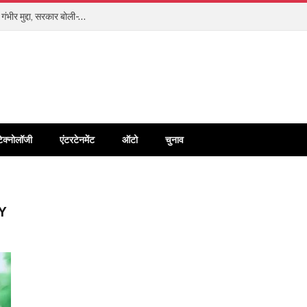
भारतीय नियमों के आगे झुका मेटा? बाल शोषण और डीपफेक को माना गंभीर मुद्दा, सरकार बोली- US के कानून नहीं चलेंगे
टेक्नोलॉजी
एंटरटेनमेंट
ऑटो
चुनाव
Y