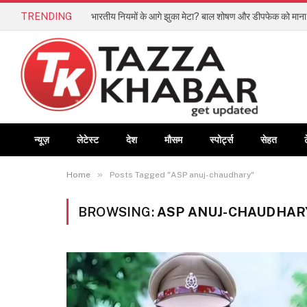
TRENDING
न्यूज़
लेटेस्ट
देश
मौसम
स्पोर्ट्स
सेहत
»
Home
Posts Tagged "ASP anuj-chaudhary"
BROWSING:
ASP ANUJ-CHAUDHAR