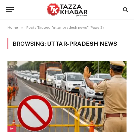
»
Home
Posts Tagged "uttar-pradesh news" (Page 3)
BROWSING:
UTTAR-PRADESH NEWS
देश