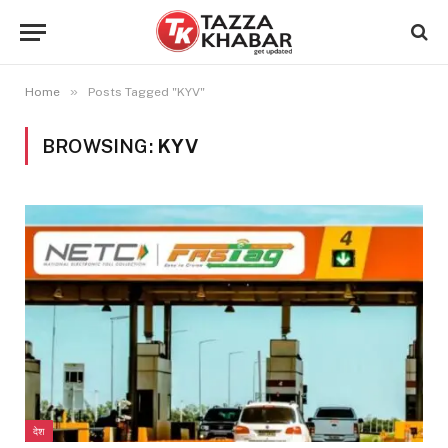
»
Home
Posts Tagged "KYV"
BROWSING:
KYV
देश