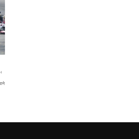
4
ाने