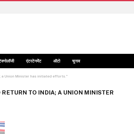
टेक्नोलॉजी
एंटरटेनमेंट
ऑटो
चुनाव
a Union Minister has initiated efforts."
RETURN TO INDIA; A UNION MINISTER